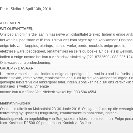
Deur : Skriba / April 13th, 2018
ALGEMEEN
WIT OLIFANTTAFEL
Ons beplan om hierdie jaar ‘n massiewe wit olifanttafel te skep. Indien u enige arti
het wat in u pad staan of lê kan u dit vir ons kom afgee by die kerkkantoor. Ons soe
enige iets van ‘ koppies, pierings, messe, vurke, borde, meubels enige grootte,
elektriese ware, beddegoed, ornamentjies en selfs ou boeke. Enige iets is welkom.
Indien u enige navrae het kan u vir Mariska skakel by (021-8732690 / 083 235 124
Ons waardeer u ondersteuning.
GROEP 7- BASAAR
Hiermee versoek ons dat indien u enige ou speelgoed het wat in u pad is of selfs 
hokkiestokke, krieketkolwe, tennisrakette ens. u dit by die kerkkantoor sal afgee. 
gekoopte lekkers vir die lekkergoed tafel. Indien u ons kan help sal ons verskrikli
donasies is welkom. Vir enige
navrae kan u vir Dina Van Niekerk skakel by: 083 584 4554
Makhathini-uitreik:
Ons het ‘n uitreik na Makhathini 23-30 Junie 2018. Ons gaan fokus op die versorg
tentveldtog by Ophansi (Jeuguitreik), kraalbesoeke in namiddae, instand-
houdingswerk en begeleiding van Sorgwerkers (fisies en emosioneel). Enige per
kom. Kostes is R1500-00 per persoon. Kontak vir Ds Jan.