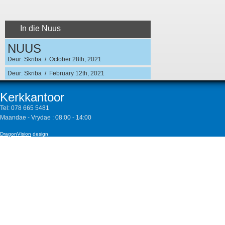
In die Nuus
NUUS
Deur: Skriba / October 28th, 2021
Deur: Skriba / February 12th, 2021
Kerkkantoor
Tel:
078 665 5481
Maandae - Vrydae : 08:00 - 14:00
DragonVision
design