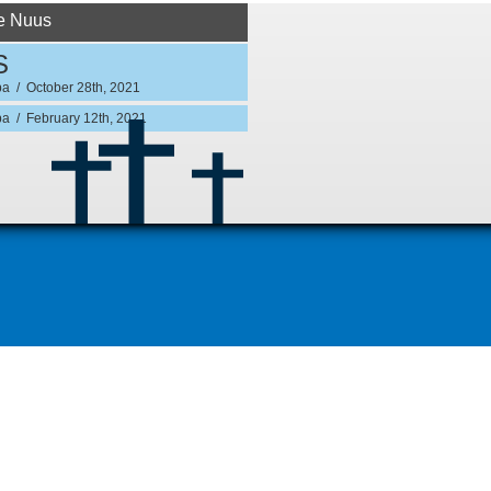
ie Nuus
S
ba / October 28th, 2021
ba / February 12th, 2021