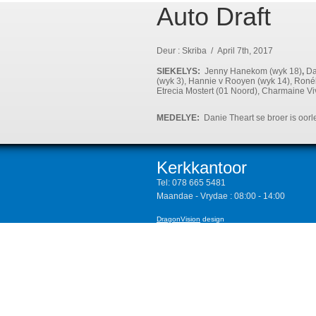
Auto Draft
Deur : Skriba / April 7th, 2017
SIEKELYS:
Jenny Hanekom (wyk 18)
,
Da
(wyk 3), Hannie v Rooyen (wyk 14), Ronél 
Etrecia Mostert (01 Noord), Charmaine V
MEDELYE:
Danie Theart se broer is oorl
Kerkkantoor
Tel:
078 665 5481
Maandae - Vrydae : 08:00 - 14:00
DragonVision
design