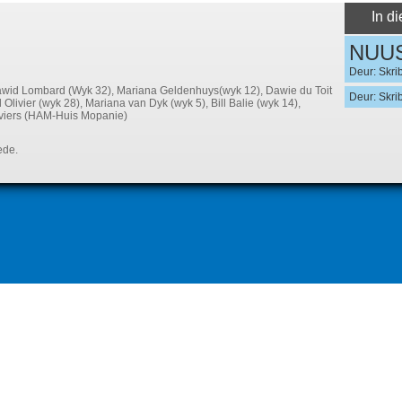
In d
NUU
Deur: Skri
wid Lombard (Wyk 32), Mariana Geldenhuys(wyk 12), Dawie du Toit
Deur: Skri
Olivier (wyk 28), Mariana van Dyk (wyk 5), Bill Balie (wyk 14),
iviers (HAM-Huis Mopanie)
ede.