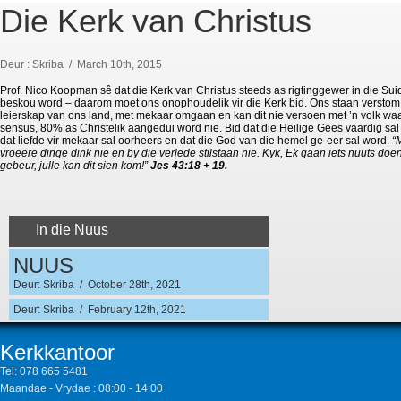
Die Kerk van Christus
Deur : Skriba / March 10th, 2015
Prof. Nico Koopman sê dat die Kerk van Christus steeds as rigtinggewer in die Su
beskou word – daarom moet ons onophoudelik vir die Kerk bid. Ons staan verstom
leierskap van ons land, met mekaar omgaan en kan dit nie versoen met ’n volk waa
sensus, 80% as Christelik aangedui word nie. Bid dat die Heilige Gees vaardig sal
dat liefde vir mekaar sal oorheers en dat die God van die hemel ge-eer sal word.
“
vroeëre dinge dink nie en by die verlede stilstaan nie. Kyk, Ek gaan iets nuuts doen
gebeur, julle kan dit sien kom!”
Jes 43:18 + 19.
In die Nuus
NUUS
Deur: Skriba / October 28th, 2021
Deur: Skriba / February 12th, 2021
Kerkkantoor
Tel:
078 665 5481
Maandae - Vrydae : 08:00 - 14:00