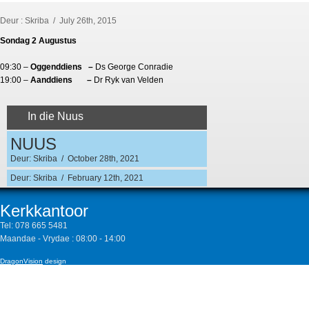
Deur : Skriba / July 26th, 2015
Sondag 2 Augustus
09:30 –
Oggenddiens –
Ds George Conradie
19:00 –
Aanddiens –
Dr Ryk van Velden
In die Nuus
NUUS
Deur: Skriba / October 28th, 2021
Deur: Skriba / February 12th, 2021
Kerkkantoor
Tel:
078 665 5481
Maandae - Vrydae : 08:00 - 14:00
DragonVision
design