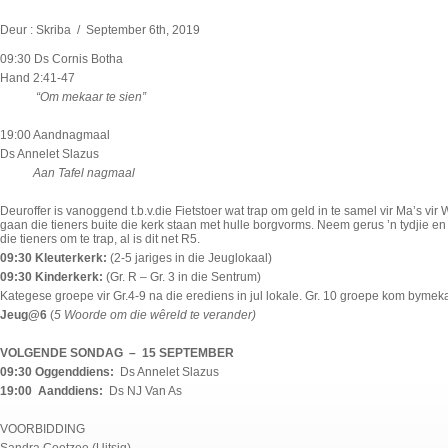
Deur : Skriba / September 6th, 2019
09:30 Ds Cornis Botha
Hand 2:41-47
“Om mekaar te sien”
19:00 Aandnagmaal
Ds Annelet Slazus
Aan Tafel nagmaal
Deuroffer is vanoggend t.b.v.die Fietstoer wat trap om geld in te samel vir Ma’s vir
gaan die tieners buite die kerk staan met hulle borgvorms. Neem gerus ’n tydjie en 
die tieners om te trap, al is dit net R5.
09:30 Kleuterkerk:
(2-5 jariges in die Jeuglokaal)
09:30 Kinderkerk:
(Gr. R – Gr. 3 in die Sentrum)
Kategese groepe vir Gr.4-9 na die erediens in jul lokale. Gr. 10 groepe kom bymek
Jeug@6
(
5 Woorde om die wêreld te verander)
VOLGENDE SONDAG – 15 SEPTEMBER
09:30 Oggenddiens:
Ds Annelet Slazus
19:00 Aanddiens:
Ds NJ Van As
VOORBIDDING