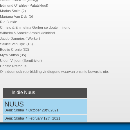
Sandra Coetzee (Uitsig)
Edmund O’ Ehley (Patatskloof)
Marius Smith (2)
Mariana Van Dyk (5)
Ria Buckle
Christo & Emmelina Gerber se dogter Ingrid
Wilhelm & Annelie Arnold kleinkind
Jacob Dampies ( Werker)
Sakkie Van Dyk (13)
Boetie Cronje (32)
Myra Sutton (35)
Uleen Viljoen (Spruitrivier)
Christo Pretorius
Ons doen ook voorbidding vir diegene waarvan ons nie bewus is nie.
In die Nuus
NUUS
Deur: Skriba / October 28th, 2021
Deur: Skriba / February 12th, 2021