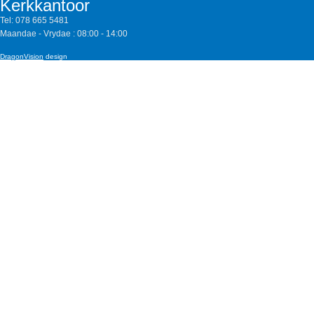
Kerkkantoor
Tel:
078 665 5481
Maandae - Vrydae : 08:00 - 14:00
DragonVision
design