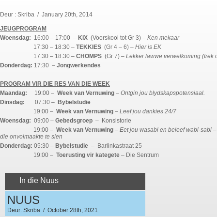
Deur : Skriba / January 20th, 2014
JEUGPROGRAM
Woensdag:
16:00 – 17:00 –
KIX
(Voorskool tot Gr 3)
– Ken mekaar
17:30 – 18:30 –
TEKKIES
(Gr 4 – 6)
– Hier is EK
17:30 – 18:30 –
CHOMPS
(Gr 7)
– Lekker lawwe verwelkoming (
trek 
Donderdag:
17:30 –
Jongwerkendes
PROGRAM VIR DIE RES VAN DIE WEEK
Maandag:
19:00 –
Week van Vernuwing
– Ontgin jou blydskapspotensiaal.
Dinsdag:
07:30 –
Bybelstudie
19:00 –
Week van Vernuwing
– Leef jou dankies 24/7
Woensdag:
09:00 –
Gebedsgroep
– Konsistorie
19:00 –
Week van Vernuwing
– Eet jou wasabi en beleef wabi-sabi 
die onvolmaakte te sien
Donderdag:
05:30 –
Bybelstudie
– Barlinkastraat 25
19:00 –
Toerusting vir kategete
– Die Sentrum
In die Nuus
NUUS
Deur: Skriba / October 28th, 2021