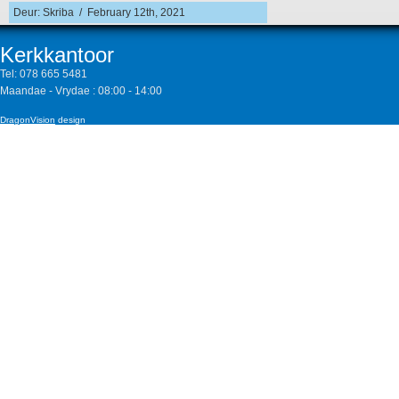
Deur: Skriba / February 12th, 2021
Kerkkantoor
Tel:
078 665 5481
Maandae - Vrydae : 08:00 - 14:00
DragonVision
design